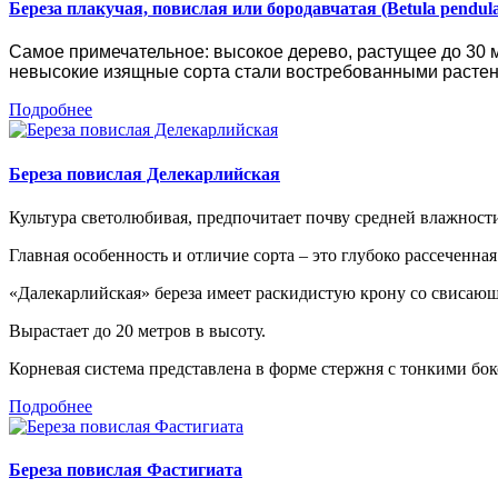
Береза плакучая, повислая или бородавчатая (Betula pendul
Самое примечательное: высокое дерево, растущее до 30 м
невысокие изящные сорта стали востребованными расте
Подробнее
Береза повислая Делекарлийская
Культура светолюбивая, предпочитает почву средней влажности
Главная особенность и отличие сорта – это глубоко рассеченная
«Далекарлийская» береза имеет раскидистую крону со свисающ
Вырастает до 20 метров в высоту.
Корневая система представлена в форме стержня с тонкими б
Подробнее
Береза повислая Фастигиата