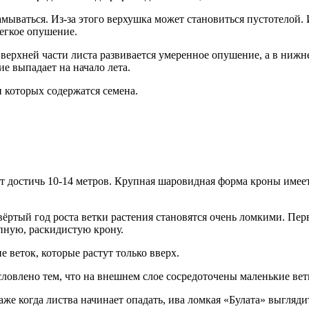
ываться. Из-за этого верхушка может становиться пустотелой. 
егкое опушение.
ерхней части листа развивается умеренное опушение, а в нижне
е выпадает на начало лета.
 которых содержатся семена.
 достичь 10-14 метров. Крупная шаровидная форма кроны имеет
твёртый год роста ветки растения становятся очень ломкими. Пер
упную, раскидистую крону.
 веток, которые растут только вверх.
словлено тем, что на внешнем слое сосредоточены маленькие вет
же когда листва начинает опадать, ива ломкая «Булата» выгляди