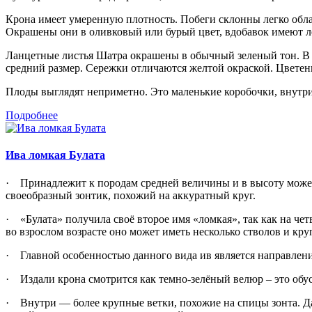
Крона имеет умеренную плотность. Побеги склонны легко облам
Окрашены они в оливковый или бурый цвет, вдобавок имеют л
Ланцетные листья Шатра окрашены в обычный зеленый тон. В в
средний размер. Сережки отличаются желтой окраской. Цветени
Плоды выглядят неприметно. Это маленькие коробочки, внутри
Подробнее
Ива ломкая Булата
·
Принадлежит к породам средней величины и в высоту может
своеобразный зонтик, похожий на аккуратный круг.
·
«Булата» получила своё второе имя «ломкая», так как на че
во взрослом возрасте оно может иметь несколько стволов и кр
·
Главной особенностью данного вида ив является направление
·
Издали крона смотрится как темно-зелёный велюр – это обу
·
Внутри — более крупные ветки, похожие на спицы зонта. Да