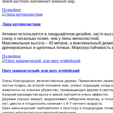
зимой растение напоминает кованый шар.
Подробнее
Липа крупнолистная
Активно используется в ландшафтном дизайне, часто выса
снизу, н несколько позже, чем у липы мелколистной.
Максимальная высота – 40 метров, а максимальный диамет
дренированных и щелочных почвах. Морозоустойчивость вы
Подробнее
Орех маньчжурский, или орех думбейский
Очень благородное, величественное дерево. Примечателен свои
листья поздно, во второй половине мая, словно поджидая, когда
живописно их осеннее убранство, превращающее дерево в светл
Ажурная раскидистая крона и зимой смотрится очень эффектно.
Деревья хорошо зимуют, выдерживают сибирские морозы, и тольк
лет, цвести и плодоносить начинает с 6-7-летнего возраста.
Орех маньчжурский требователен к простору и плодородию почв
широко используются в народной медицине.