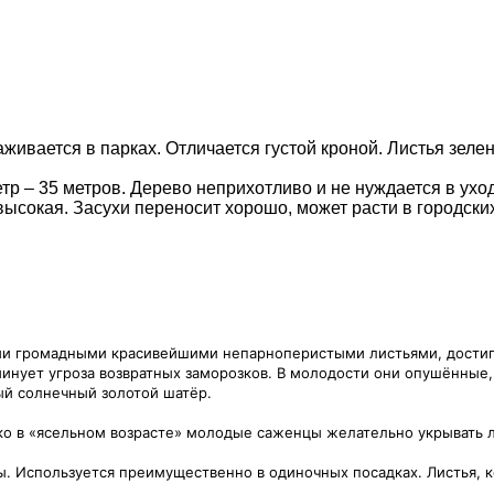
живается в парках. Отличается густой кроной. Листья зеле
р – 35 метров. Дерево неприхотливо и не нуждается в ухо
сокая. Засухи переносит хорошо, может расти в городских
ми громадными красивейшими непарноперистыми листьями, достига
 минует угроза возвратных заморозков. В молодости они опушённые
ый солнечный золотой шатёр.
о в «ясельном возрасте» молодые саженцы желательно укрывать ла
ы. Используется преимущественно в одиночных посадках. Листья,