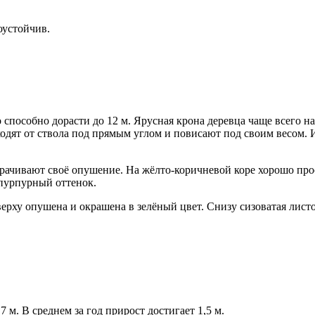
оустойчив.
 способно дорасти до 12 м. Ярусная крона деревца чаще всего 
ходят от ствола под прямым углом и повисают под своим весом
рачивают своё опушение. На жёлто-коричневой коре хорошо про
-пурпурный оттенок.
верху опушена и окрашена в зелёный цвет. Снизу сизоватая лис
 м. В среднем за год прирост достигает 1,5 м.