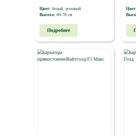
Цвет:
белый, розовый
Цвет
Высота:
60-70 см
Высо
Ампельное растение. Место посадки:
Гене
СолнцеПериод цветения: май, июнь,
обла
Подробнее
июль, август, сентябрь Высота
ветв
растения: 60-70 см
диаме
проч