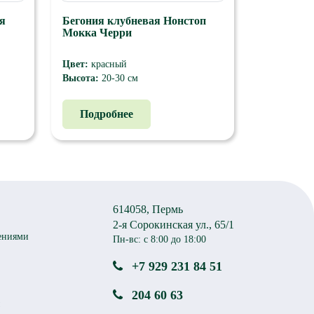
я
Бегония клубневая Нонстоп
Мокка Черри
Цвет:
красный
Высота:
20-30 см
й
Размер цветка 8-9 см. клубневой
бегонии с бронзовым листом на
Подробнее
ром
рынке со столь обширным выбором
ктный
окрасок. Растение имеет компактный
шарообразный габитус, хорошо
ветвится от корня. Соцветия
асок.
густомахровые насыщенных окрасок.
614058, Пермь
2-я Сорокинская ул., 65/1
ениями
Пн-вс: с 8:00 до 18:00
+7 929 231 84 51
204 60 63