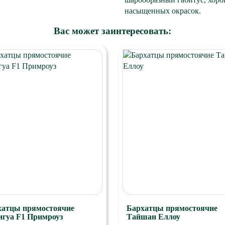
насыщенных окрасок.
Вас может заинтересовать:
хатцы прямостоячие
Бархатцы прямостоячие
игуа F1 Примроуз
Тайшан Еллоу