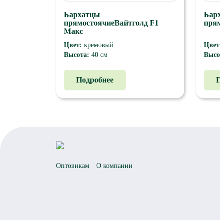
Бархатцы
Бар
прямостоячиеВайтголд F1
пря
Макс
Цвет:
кремовый
Цвет
Высота:
40 см
Высо
Цветки кремово-белой окраски 7-8
Раст
см. Растения формируют множество
ветви
Подробнее
боковых цветков, которые покрывают
долг
все растение.
очен
ярких
см. В
Оптовикам
О компании