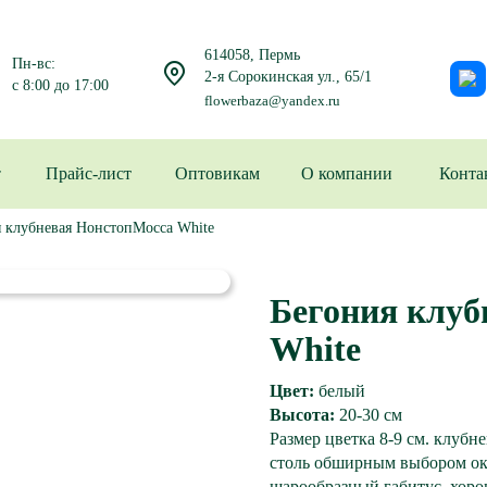
614058, Пермь
Пн-вс:
2-я Сорокинская ул., 65/1
с 8:00 до 17:00
flowerbaza@yandex.ru
Прайс-лист
Оптовикам
О компании
Конта
 клубневая НонстопMocca White
Бегония клуб
White
Цвет:
белый
Высота:
20-30 см
Размер цветка 8-9 см. клубн
столь обширным выбором ок
шарообразный габитус, хоро