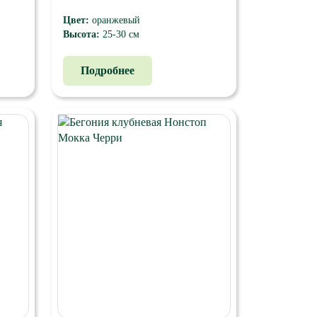
Цвет:
оранжевый
Высота:
25-30 см
Растение компактное, хорошо
ь, с
ветвится, имеет прочный стебель, с
Подробнее
тки –
долгим периодом цветения. Цветки –
очень крупные, густомахровые,
8-10
ярких окрасок. Размер цветка - 8-10
см. Высота - 25-30 см.