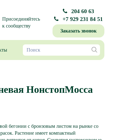
204 60 63
+7 929 231 84 51
Присоединяйтесь
к сообществу
Заказать звонок
кты
невая НонстопMocca
евой бегонии с бронзовым листом на рынке со
расок. Растение имеет компактный
шо ветвится от корня. Соцветия густомахровые