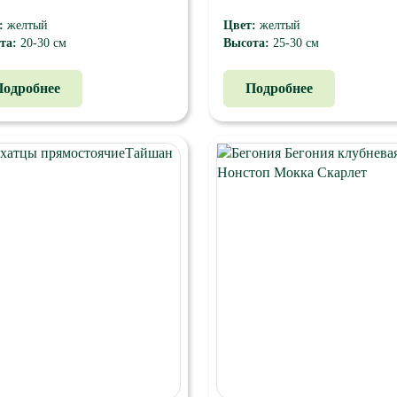
:
желтый
Цвет:
желтый
та:
20-30 см
Высота:
25-30 см
тически компактный гибрид
Растение компактное, хорошо
дает хорошим базальным
ветвится, имеет прочный стебел
Подробнее
Подробнее
лением. Округлые цветки
долгим периодом цветения. Цве
тром 8-10 см располагаются на
очень крупные, густомахровые,
ных цветоносах.
ярких окрасок. Размер цветка - 
см. Высота - 25-30 см.