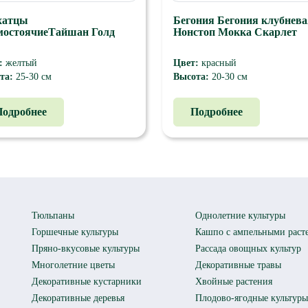
хатцы
Бегония Бегония клубнева
мостоячиеТайшан Голд
Нонстоп Мокка Скарлет
:
желтый
Цвет:
красный
та:
25-30 см
Высота:
20-30 см
ение компактное, хорошо
Размер цветка 8-9 см. клубнево
тся, имеет прочный стебель, с
бегонии с бронзовым листом на
Подробнее
Подробнее
им периодом цветения. Цветки –
рынке со столь обширным выбо
ь крупные, густомахровые,
окрасок. Растение имеет компа
 окрасок. Размер цветка - 8-10
шарообразный габитус, хорошо
ысота - 25-30 см.
ветвится от корня. Соцветия
густомахровые насыщенных окр
Тюльпаны
Однолетние культуры
Горшечные культуры
Кашпо с ампельными раст
Пряно-вкусовые культуры
Рассада овощных культур
Многолетние цветы
Декоративные травы
Декоративные кустарники
Хвойные растения
Декоративные деревья
Плодово-ягодные культуры