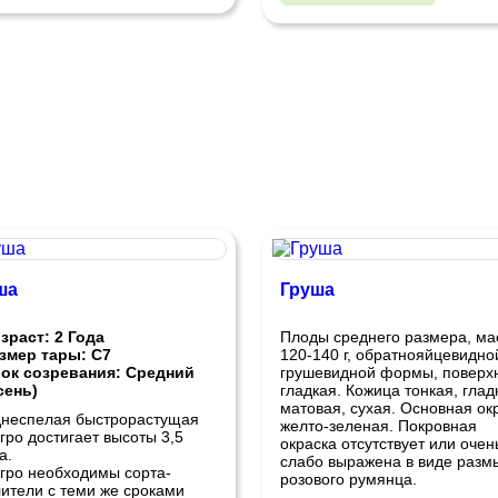
ша
Груша
зраст: 2 Года
Плоды
среднего размера, ма
змер тары: С7
120-140 г, обратнояйцевидно
ок созревания: Средний
грушевидной формы, поверх
сень)
гладкая. Кожица тонкая, глад
матовая, сухая. Основная ок
неспелая быстрорастущая
желто-зеленая. Покровная
гро достигает высоты 3,5
окраска отсутствует или очен
а.
слабо выражена в виде разм
гро необходимы сорта-
розового румянца.
ители с теми же сроками