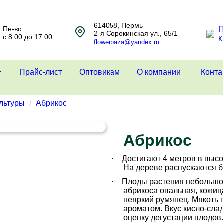
614058, Пермь
Пн-вс:
П
2-я Сорокинская ул., 65/1
с 8:00 до 17:00
к
flowerbaza@yandex.ru
Прайс-лист
Оптовикам
О компании
Конта
льтуры
Абрикос
Абрикос
·
Достигают 4 метров в высо
На дереве распускаются 
·
Плоды растения небольшог
абрикоса овальная, кожица
неяркий румянец. Мякоть 
ароматом. Вкус кисло-сла
оценку дегустации плодов.