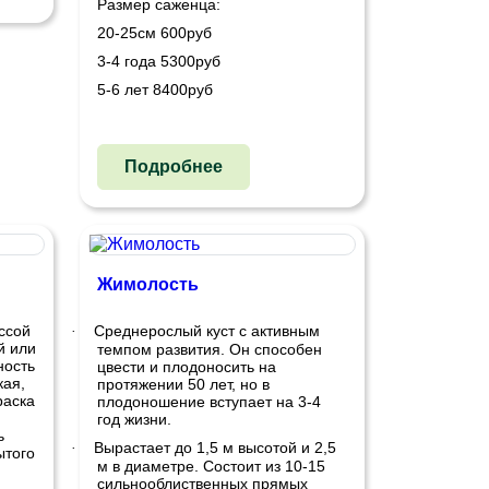
Размер саженца:
20-25см 600руб
3-4 года 5300руб
5-6 лет 8400руб
Подробнее
Жимолость
ссой
Среднерослый куст с активным
·
й или
темпом развития. Он способен
ность
цвести и плодоносить на
кая,
протяжении 50 лет, но в
раска
плодоношение вступает на 3-4
год жизни.
ь
Вырастает до 1,5 м высотой и 2,5
·
ытого
м в диаметре. Состоит из 10-15
сильнооблиственных прямых