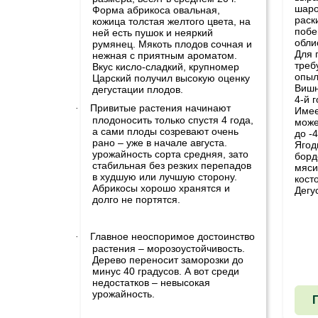
шаро
Форма абрикоса овальная,
раск
кожица толстая желтого цвета, на
побе
ней есть пушок и неяркий
обли
румянец. Мякоть плодов сочная и
Для 
нежная с приятным ароматом.
треб
Вкус кисло-сладкий, крупномер
опыл
Царский получил высокую оценку
Вишн
дегустации плодов.
4-й 
Привитые растения начинают
·
Имее
плодоносить только спустя 4 года,
може
а сами плоды созревают очень
до -
рано – уже в начале августа.
Ягод
урожайность сорта средняя, зато
борд
стабильная без резких перепадов
мяси
в худшую или лучшую сторону.
кост
Абрикосы хорошо хранятся и
Дегу
долго не портятся.
Главное неоспоримое достоинство
·
растения – морозоустойчивость.
Дерево переносит заморозки до
минус 40 градусов. А вот среди
недостатков – невысокая
урожайность.