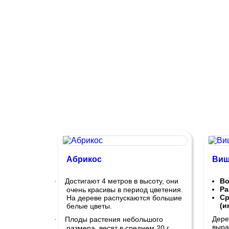
Абрикос
Виш
Достигают 4 метров в высоту, они
Во
·
Ра
очень красивы в период цветения.
Ср
На дереве распускаются большие
(и
белые цветы.
Дере
Плоды растения небольшого
·
выра
размера, весят в среднем 20 г.