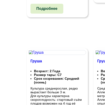
Подробнее
Груша
Гру
Возраст: 2 Года
Во
Размер тары: С7
Ра
Срок созревания: Средний
Ср
(осень)
(о
Культура среднерослая, редко
Сред
вырастает больше 3 м.
Алле
Для культуры характерна
метр
скороплодность: стартовый съём
Алле
плодов возможен на 4 год её
опыл