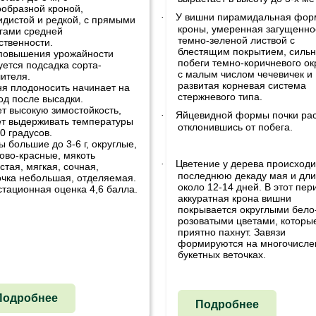
образной кроной,
У вишни пирамидальная фор
·
идистой и редкой, с прямыми
кроны, умеренная загущенно
гами средней
темно-зеленой листвой с
ственности.
блестящим покрытием, силь
повышения урожайности
побеги темно-коричневого ок
уется подсадка сорта-
с малым числом чечевичек и
ителя.
развитая корневая система
я плодоносить начинает на
стержневого типа.
год после высадки.
т высокую зимостойкость,
Яйцевидной формы почки рас
·
т выдерживать температуры
отклонившись от побега.
40 градусов.
ы большие до 3-6 г, округлые,
ово-красные, мякоть
Цветение у дерева происходи
·
стая, мягкая, сочная,
последнюю декаду мая и дли
очка небольшая, отделяемая.
около 12-14 дней. В этот пер
стационная оценка 4,6 балла.
аккуратная крона вишни
покрывается округлыми бело
розоватыми цветами, которы
приятно пахнут. Завязи
формируются на многочисле
букетных веточках.
Подробнее
Подробнее