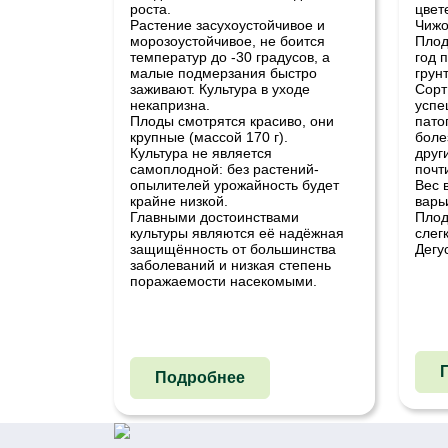
роста.
цвет
Растение засухоустойчивое и
Чижо
морозоустойчивое, не боится
Плод
температур до -30 градусов, а
год 
малые подмерзания быстро
грунт
заживают. Культура в уходе
Сорт
некапризна.
успе
Плоды смотрятся красиво, они
пато
крупные (массой 170 г).
боле
Культура не является
друг
самоплодной: без растений-
почт
опылителей урожайность будет
Вес 
крайне низкой.
варь
Главными достоинствами
Плод
культуры являются её надёжная
слег
защищённость от большинства
Дегу
заболеваний и низкая степень
поражаемости насекомыми.
Подробнее