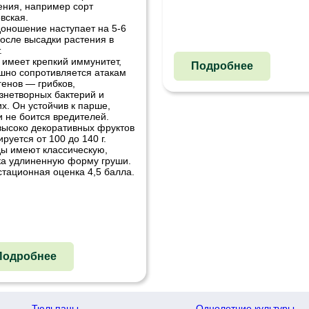
ения, например сорт
вская.
оношение наступает на 5-6
после высадки растения в
.
 имеет крепкий иммунитет,
Подробнее
шно сопротивляется атакам
генов — грибков,
знетворных бактерий и
их. Он устойчив к парше,
и не боится вредителей.
высоко декоративных фруктов
ируется от 100 до 140 г.
ы имеют классическую,
ка удлиненную форму груши.
стационная оценка 4,5 балла.
Подробнее
Тюльпаны
Однолетние культуры