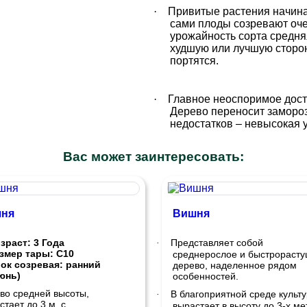
·
Привитые растения начинаю
сами плоды созревают очен
урожайность сорта средняя
худшую или лучшую сторон
портятся.
·
Главное неоспоримое дост
Дерево переносит заморозк
недостатков – невысокая 
Вас может заинтересовать:
ня
Вишня
зраст: 3 Года
Представляет собой
·
змер тары: С10
среднерослое и быстрораст
ок созревая: ранний
дерево, наделенное рядом
юнь)
особенностей.
во средней высоты,
В благоприятной среде культ
·
стает до 3 м, с
вырастает в высоту до 3-х ме