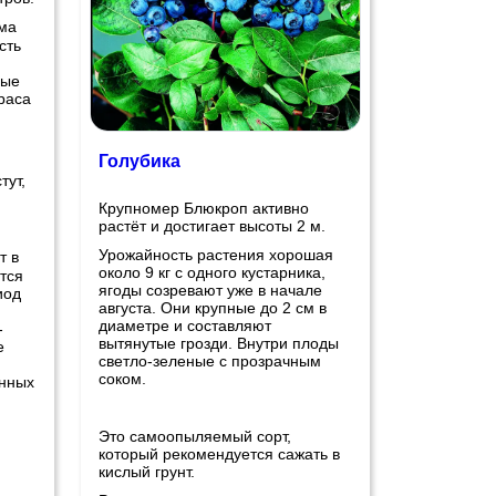
ма
сть
ные
раса
Голубика
тут,
Крупномер Блюкроп активно
растёт и достигает высоты 2 м.
Урожайность растения хорошая
т в
около 9 кг с одного кустарника,
тся
ягоды созревают уже в начале
иод
августа. Они крупные до 2 см в
диаметре и составляют
-
вытянутые грозди. Внутри плоды
е
светло-зеленые с прозрачным
соком.
нных
Это самоопыляемый сорт,
который рекомендуется сажать в
кислый грунт.