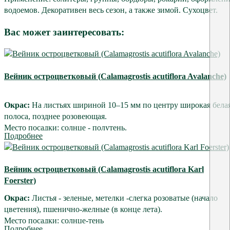
водоемов. Декоративен весь сезон, а также зимой. Сухоцвет.
Вас может заинтересовать:
Вейник остроцветковый (Calamagrostis acutiflora Avalanche)
Окрас:
На листьях шириной 10–15 мм по центру широкая бела
полоса, позднее розовеющая.
Место посадки: солнце - полутень.
Подробнее
Высота: 150 - 160 см
Ширина: 50 см. Форма куста - расходящаяся неплотная куртина
Период цветения: июль-август Холоднорастущий злак,
Вейник остроцветковый (Calamagrostis acutiflora Karl
зимостойкий.
Foerster)
Применение: используется как акцент, невысокий экран.
Используйтся в качестве фона для роз и других многолетников.
Окрас:
Листья - зеленые, метелки -слегка розоватые (начало
цветения), пшенично-желные (в конце лета).
Место посадки: солнце-тень
Подробнее