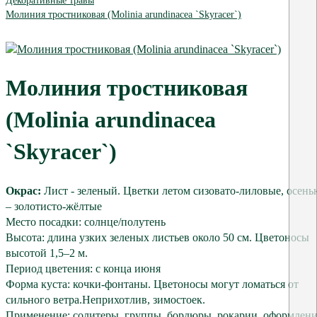
Декоративные травы
Молиния тростниковая (Molinia arundinacea `Skyracer`)
Молиния тростниковая
(Molinia arundinacea
`Skyracer`)
Окрас:
Лист - зеленый. Цветки летом сизовато-лиловые, осень
– золотисто-жёлтые
Место посадки: солнце/полутень
Высота: длина узких зеленых листьев около 50 см. Цветоносы
высотой 1,5–2 м.
Период цветения: с конца июня
Форма куста: кочки-фонтаны. Цветоносы могут ломаться от
сильного ветра.Неприхотлив, зимостоек.
Применение: солитеры, группы, бордюры, рокарии, оформлен