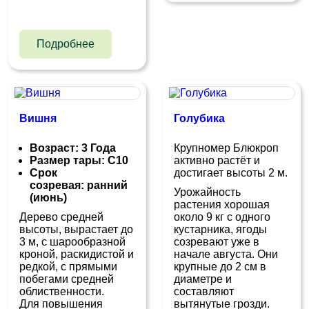
Подробнее
Вишня
Голубика
Возраст: 3 Года
Крупномер Блюкроп
Размер тары: С10
активно растёт и
Срок
достигает высоты 2 м.
созревая: ранний
Урожайность
(июнь)
растения хорошая
Дерево средней
около 9 кг с одного
высоты, вырастает до
кустарника, ягоды
3 м, с шарообразной
созревают уже в
кроной, раскидистой и
начале августа. Они
редкой, с прямыми
крупные до 2 см в
побегами средней
диаметре и
облиственности.
составляют
Для повышения
вытянутые грозди.