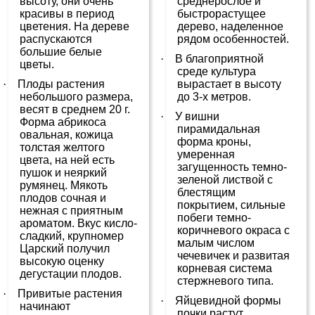
высоту, они очень
среднерослое и
красивы в период
быстрорастущее
цветения. На дереве
дерево, наделенное
распускаются
рядом особенностей.
большие белые
·
В благоприятной
цветы.
среде культура
·
Плоды растения
вырастает в высоту
небольшого размера,
до 3-х метров.
весят в среднем 20 г.
·
У вишни
Форма абрикоса
пирамидальная
овальная, кожица
форма кроны,
толстая желтого
умеренная
цвета, на ней есть
загущенность темно-
пушок и неяркий
зеленой листвой с
румянец. Мякоть
блестящим
плодов сочная и
покрытием, сильные
нежная с приятным
побеги темно-
ароматом. Вкус кисло-
коричневого окраса с
сладкий, крупномер
малым числом
Царский получил
чечевичек и развитая
высокую оценку
корневая система
дегустации плодов.
стержневого типа.
·
Привитые растения
·
Яйцевидной формы
начинают
почки растут,