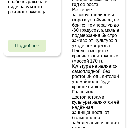
слабо выражена в
год её роста.
виде размытого
Растение
розового румянца.
засухоустойчивое и
морозоустойчивое, не
боится температур до
-30 градусов, а малые
подмерзания быстро
заживают. Культура в
Подробнее
уходе некапризна.
Плоды смотрятся
красиво, они крупные
(массой 170 г).
Культура не является
самоплодной: без
растений-опылителей
урожайность будет
крайне низкой.
Главными
достоинствами
культуры являются её
надёжная
защищённость от
большинства
заболеваний и низкая
степень