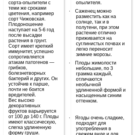
сорта-опылители с
опылителя.
теми же сроками
·
Саженец можно
цветения, например
разместить как на
сорт Чижовская.
солнце, так и в
Плодоношение
полутени, при этом
наступает на 5-6 год
растение отлично
после высадки
приживается на
растения в грунт.
суглинистых почвах и
Сорт имеет крепкий
легко переносит
иммунитет, успешно
зимние морозы.
сопротивляется
атакам патогенов —
·
Плоды жимолости
грибков,
небольшие, по 3
болезнетворных
грамма каждый,
бактерий и других. Он
отличаются
устойчив к парше,
необычной
почти не боится
удлиненной формой и
вредителей.
насыщенным синим
Вес высоко
оттенком.
декоративных
фруктов варьируется
от 100 до 140 г. Плоды
·
Ягоды очень сладкие,
имеют классическую,
подходят для
слегка удлиненную
употребления в
форму груши.
свежем виде и для