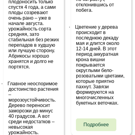
плодоносить только
отклонившись от
спустя 4 года, а сами
побега.
плоды созревают
очень рано – уже в
начале августа.
·
Цветение у дерева
урожайность сорта
происходит в
средняя, зато
последнюю декаду
стабильная без резких
мая и длится около
перепадов в худшую
12-14 дней. В этот
или лучшую сторону.
период аккуратная
Абрикосы хорошо
крона вишни
хранятся и долго не
покрывается
портятся.
округлыми бело-
розоватыми цветами,
которые приятно
·
Главное неоспоримое
пахнут. Завязи
достоинство растения
формируются на
–
многочисленных
морозоустойчивость.
букетных веточках.
Дерево переносит
заморозки до минус
40 градусов. А вот
среди недостатков –
Подробнее
невысокая
урожайность.