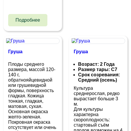
Подробнее
Груша
Груша
Плоды
среднего
Возраст: 2 Года
размера, массой 120-
Размер тары: С7
140 г,
Срок созревания:
обратнояйцевидной
Средний (осень)
или грушевидной
Культура
формы, поверхность
среднерослая, редко
гладкая. Кожица
вырастает больше 3
тонкая, гладкая,
м.
матовая, сухая.
Для культуры
Основная окраска
характерна
желто-зеленая.
скороплодность:
Покровная окраска
стартовый съём
отсутствует или очень
плодов возможен на 4