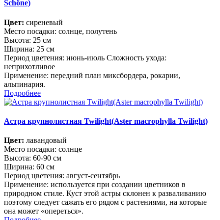
Schöne)
Цвет:
сиреневый
Место посадки: солнце, полутень
Высота: 25 см
Ширина: 25 см
Период цветения: июнь-июль Сложность ухода:
неприхотливое
Применение: передний план миксбордера, рокарии,
альпинария.
Подробнее
Астра крупнолистная Twilight(Aster macrophylla Twilight)
Цвет:
лавандовый
Место посадки: солнце
Высота: 60-90 см
Ширина: 60 см
Период цветения: август-сентябрь
Применение: используется при создании цветников в
природном стиле. Куст этой астры склонен к разваливанию
поэтому следует сажать его рядом с растениями, на которые
она может «опереться».
Подробнее