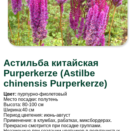
Астильба китайская
Purperkerze (Astilbe
chinensis Purperkerze)
Цвет:
пурпурно-фиолетовый
Место посадки: полутень
Высота: 80-100 см
Ширина:40 см
Период цветения: июнь-август
Применение: в клумбах, рабатках, миксбордерах.
Прекрасно смотрится при посадке группами.
Незаменино при создании цветников в полутенистых