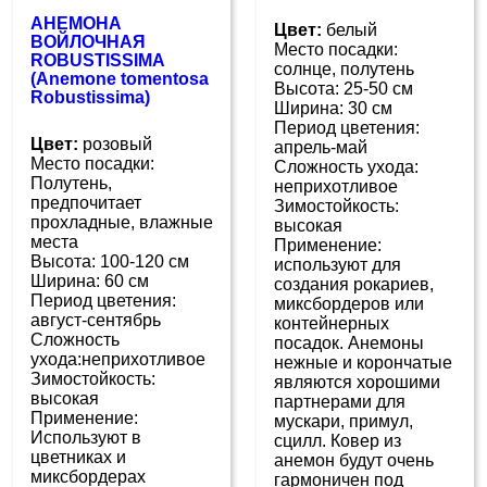
АНЕМОНА
Цвет:
белый
ВОЙЛОЧНАЯ
Место посадки:
ROBUSTISSIMA
солнце, полутень
(Anemone tomentosa
Высота: 25-50 см
Robustissima)
Ширина: 30 см
Период цветения:
Цвет:
розовый
апрель-май
Место посадки:
Сложность ухода:
Полутень,
неприхотливое
предпочитает
Зимостойкость:
прохладные, влажные
высокая
места
Применение:
Высота: 100-120 см
используют для
Ширина: 60 см
создания рокариев,
Период цветения:
миксбордеров или
август-сентябрь
контейнерных
Сложность
посадок. Анемоны
ухода:неприхотливое
нежные и корончатые
Зимостойкость:
являются хорошими
высокая
партнерами для
Применение:
мускари, примул,
Используют в
сцилл. Ковер из
цветниках и
анемон будут очень
миксбордерах
гармоничен под