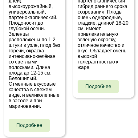
дней),
партенокарпический
высокоурожайный,
гибрид раннего срока
универсальный,
созревания. Плоды
партенокарпический.
очень однородные,
Плодоносит до
гладкие, длиной 18-20
глубокой осени.
см. имеют
Зеленцы
привлекательную
расположены по 1-2
зеленую окраску,
штуки в узле, плод без
отличное качество и
горечи, окраска
вкус. Обладает очень
интенсивно-зелёная
высокой
со светлыми
толерантностью к
полосками. Длина
жаре.
плода до 12-15 см.
Белошипый.
Отменные вкусовые
Подробнее
качества в свежем
виде, и великолепные
в засоле и при
мариновании.
Подробнее