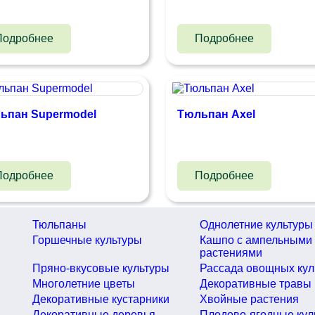
Подробнее
Подробнее
ьпан Supermodel
Тюльпан Axel
Подробнее
Подробнее
Тюльпаны
Однолетние культуры
Горшечные культуры
Кашпо с ампельными
растениями
Пряно-вкусовые культуры
Рассада овощных кул
Многолетние цветы
Декоративные травы
Декоративные кустарники
Хвойные растения
Декоративные деревья
Плодово-ягодные кул