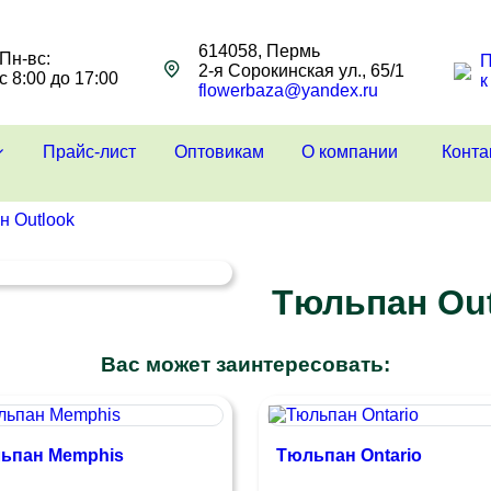
614058, Пермь
Пн-вс:
П
2-я Сорокинская ул., 65/1
с 8:00 до 17:00
к
flowerbaza@yandex.ru
Прайс-лист
Оптовикам
О компании
Конта
н Outlook
Тюльпан Ou
Вас может заинтересовать:
ьпан Memphis
Тюльпан Ontario