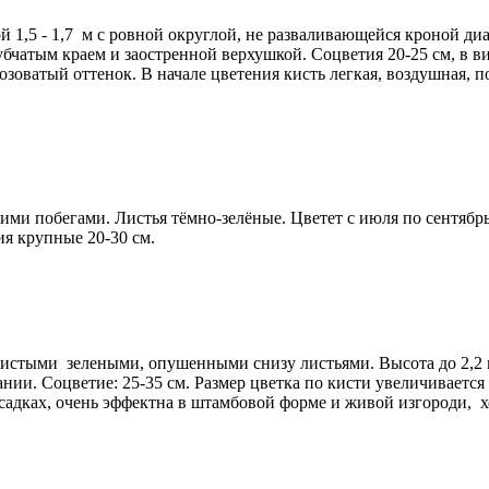
 1,5 - 1,7 м с ровной округлой, не разваливающейся кроной диа
убчатым краем и заостренной верхушкой. Соцветия 20-25 см, в
озоватый оттенок. В начале цветения кисть легкая, воздушная, 
чими побегами. Листья тёмно-зелёные. Цветет с июля по сентябр
ия крупные 20-30 см.
тистыми зелеными, опушенными снизу листьями. Высота до 2,2
нии. Соцветие: 25-35 см. Размер цветка по кисти увеличивается
садках, очень эффектна в штамбовой форме и живой изгороди, 