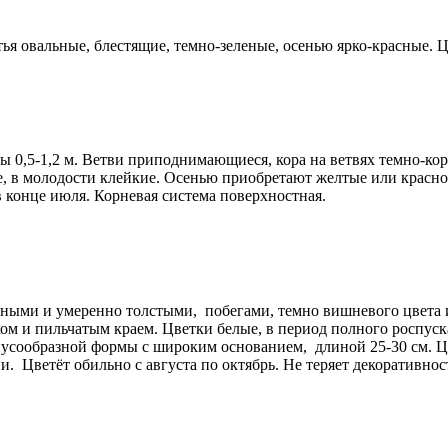
ья овальные, блестящие, темно-зеленые, осенью ярко-красные. Ц
0,5-1,2 м. Ветви приподнимающиеся, кора на ветвях темно-кори
, в молодости клейкие. Осенью приобретают желтые или краснов
 конце июля. Корневая система поверхностная.
ыми и умеренно толстыми, побегами, темно вишневого цвета и вы
ом и пильчатым краем. Цветки белые, в период полного роспу
онусообразной формы с широким основанием, длиной 25-30 см. Ц
ни. Цветёт обильно с августа по октябрь. Не теряет декоративно