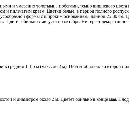
ыми и умеренно толстыми, побегами, темно вишневого цвета и вы
ом и пильчатым краем. Цветки белые, в период полного роспу
онусообразной формы с широким основанием, длиной 25-30 см. Ц
ни. Цветёт обильно с августа по октябрь. Не теряет декоративно
в среднем 1-1,5 м (макс. до 2 м). Цветет обильно во второй по
той и диаметром около 2 м. Цветет обильно в конце мая. Плоды