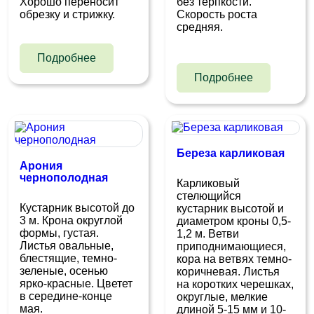
Хорошо переносит
без терпкости.
обрезку и стрижку.
Скорость роста
средняя.
Подробнее
Подробнее
Береза карликовая
Арония
чернополодная
Карликовый
стелющийся
Кустарник высотой до
кустарник высотой и
3 м. Крона округлой
диаметром кроны 0,5-
формы, густая.
1,2 м. Ветви
Листья овальные,
приподнимающиеся,
блестящие, темно-
кора на ветвях темно-
зеленые, осенью
коричневая. Листья
ярко-красные. Цветет
на коротких черешках,
в середине-конце
округлые, мелкие
мая.
длиной 5-15 мм и 10-