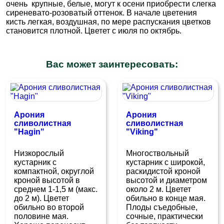
очень крупные, белые, могут к осени приобрести слегка
сиреневато-розоватый оттенок. В начале цветения
кисть легкая, воздушная, по мере распускания цветков
становится плотной. Цветет с июля по октябрь.
Вас может заинтересовать:
Арония
Арония
сливолистная
сливолистная
"Hagin"
"Viking"
Низкорослый
Многоствольный
кустарник с
кустарник с широкой,
компактной, округлой
раскидистой кроной
кроной высотой в
высотой и диаметром
среднем 1-1,5 м (макс.
около 2 м. Цветет
до 2 м). Цветет
обильно в конце мая.
обильно во второй
Плоды съедобные,
половине мая.
сочные, практически