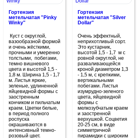
Гортензия
Гортензия
метельчатая "Pinky
метельчатая "Silver
Winky"
Dollar"
Куст с округлой,
Очень эффектный,
вазообразной формой
неприхотливый сорт.
и очень жёсткими,
Это кустарник,
прочными и умеренно
высотой 1,5 - 1,7 м с
толстыми, побегами,
ровной округлой, не
темно вишневого
разваливающейся
цвета и высотой 1,5 -
кроной диаметром 1,3
1,8 м. Ширина 1,5 - 1,7
- 1,5 м, с крепкими,
м. Листья яркие,
вертикальными
зеленые, удлиненной
побегами. Листья
яйцевидной формы с
изумрудно-зеленого
заостренным
цвета, яйцевидной
кончиком и пильчатым
формы с
краем. Цветки белые,
мелкозубчатым краем
в период полного
и заостренной
роспуска
верхушкой. Соцветия
окрашиваются в
20-25 см, в виде
интенсивный темно-
симметричной
розовый цвет.
пирамидки с широким