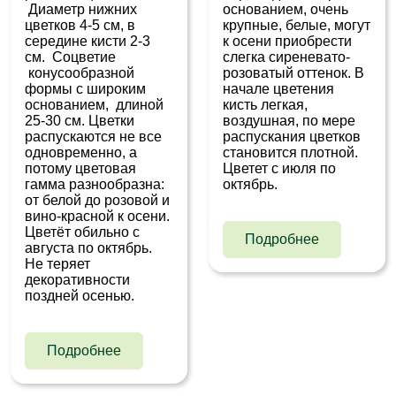
Диаметр нижних
основанием, очень
цветков 4-5 см, в
крупные, белые, могут
середине кисти 2-3
к осени приобрести
см. Соцветие
слегка сиреневато-
конусообразной
розоватый оттенок. В
формы с широким
начале цветения
основанием, длиной
кисть легкая,
25-30 см. Цветки
воздушная, по мере
распускаются не все
распускания цветков
одновременно, а
становится плотной.
потому цветовая
Цветет с июля по
гамма разнообразна:
октябрь.
от белой до розовой и
вино-красной к осени.
Цветёт обильно с
Подробнее
августа по октябрь.
Не теряет
декоративности
поздней осенью.
Подробнее