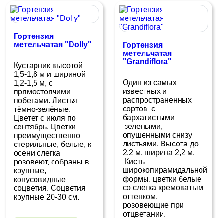
Гортензия
метельчатая "Dolly"
Гортензия
метельчатая
"Grandiflora"
Кустарник высотой
1,5-1,8 м и шириной
Один из самых
1,2-1,5 м, с
известных и
прямостоячими
распространенных
побегами. Листья
сортов с
тёмно-зелёные.
бархатистыми
Цветет с июля по
зелеными,
сентябрь. Цветки
опушенными снизу
преимущественно
листьями. Высота до
стерильные, белые, к
2,2 м, ширина 2,2 м.
осени слегка
Кисть
розовеют, собраны в
широкопирамидальной
крупные,
формы, цветки белые
конусовидные
со слегка кремоватым
соцветия. Соцветия
оттенком,
крупные 20-30 см.
розовеющие при
отцветании.