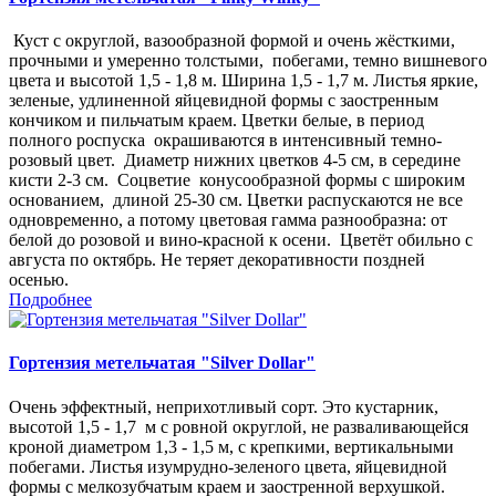
Куст с округлой, вазообразной формой и очень жёсткими,
прочными и умеренно толстыми, побегами, темно вишневого
цвета и высотой 1,5 - 1,8 м. Ширина 1,5 - 1,7 м. Листья яркие,
зеленые, удлиненной яйцевидной формы с заостренным
кончиком и пильчатым краем. Цветки белые, в период
полного роспуска окрашиваются в интенсивный темно-
розовый цвет. Диаметр нижних цветков 4-5 см, в середине
кисти 2-3 см. Соцветие конусообразной формы с широким
основанием, длиной 25-30 см. Цветки распускаются не все
одновременно, а потому цветовая гамма разнообразна: от
белой до розовой и вино-красной к осени. Цветёт обильно с
августа по октябрь. Не теряет декоративности поздней
осенью.
Подробнее
Гортензия метельчатая "Silver Dollar"
Очень эффектный, неприхотливый сорт. Это кустарник,
высотой 1,5 - 1,7 м с ровной округлой, не разваливающейся
кроной диаметром 1,3 - 1,5 м, с крепкими, вертикальными
побегами. Листья изумрудно-зеленого цвета, яйцевидной
формы с мелкозубчатым краем и заостренной верхушкой.